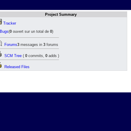
Project Summary
Tracker
Bugs
(
0
ouvert sur un total de
0
)
Forums
3
messages in
3
forums
SCM Tree
(
0
commits,
0
adds )
Released Files